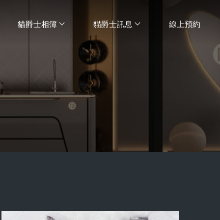
貓爵士相簿
貓爵士訊息
線上預約